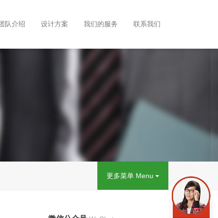
团队介绍
设计方案
我们的服务
联系我们
更多菜单 Menu