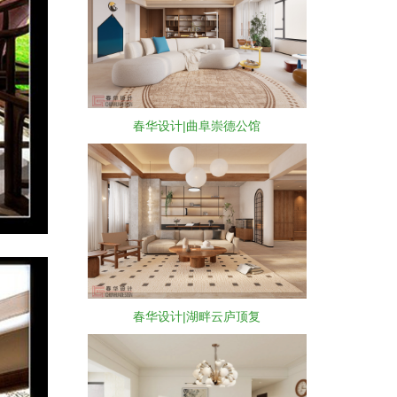
春华设计|曲阜崇德公馆
春华设计|湖畔云庐顶复