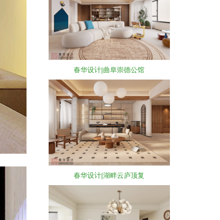
春华设计|曲阜崇德公馆
春华设计|湖畔云庐顶复