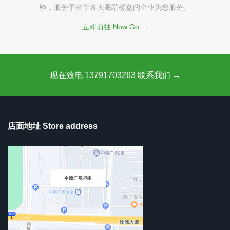
验，服务于济宁各大高端楼盘的企业为您服务。
立即前往 Now Go →
现在致电 13791703263 联系我们 →
店面地址 Store address