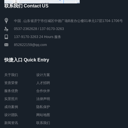
联系我们 Contact US
中国 . 山东省济宁市任城区中德广场B座办公楼01单元17层1704-1706号
0537-2362628 / 137-9170-3263
137-9170-3263 24 Hours 服务
852622159@qq.com
快捷入口 Quick Entry
关于我们
设计方案
资质荣誉
人才招聘
服务优势
合作伙伴
实景照片
法律声明
成功案例
隐私保护
设计团队
网站地图
新闻资讯
联系我们