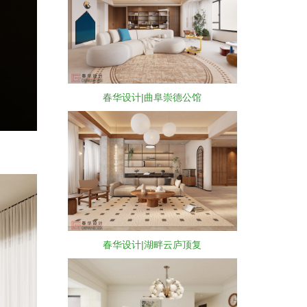
春华设计|曲阜崇德公馆
春华设计|湖畔云庐顶复