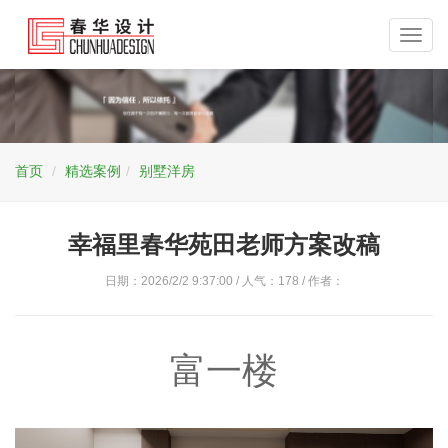
Toggl
navig
首页
精选案例
别墅洋房
幸福里春华苑田老师方案改稿
日期：2026/2/2 9:37:00 / 人气：
178
/ 作者：
富一楼