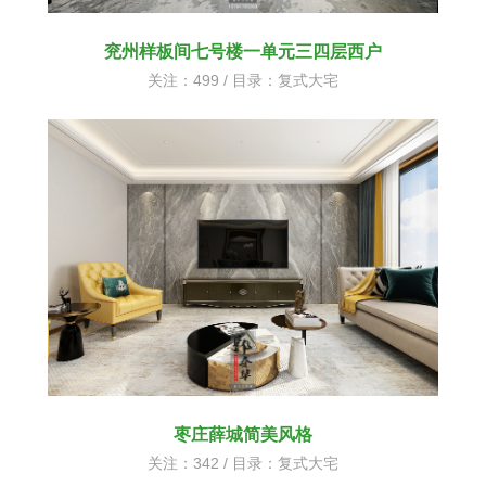
兖州样板间七号楼一单元三四层西户
关注：499 / 目录：
复式大宅
枣庄薛城简美风格
关注：342 / 目录：
复式大宅