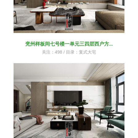
兖州样板间七号楼一单元三四层西户方...
关注：498 / 目录：
复式大宅