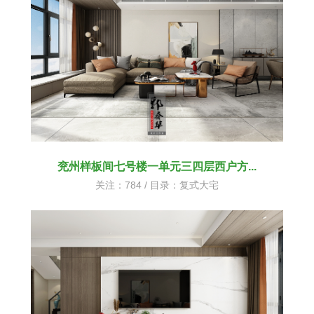
兖州样板间七号楼一单元三四层西户方...
关注：784 / 目录：
复式大宅