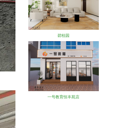
碧桂园
一号教育恒丰苑店