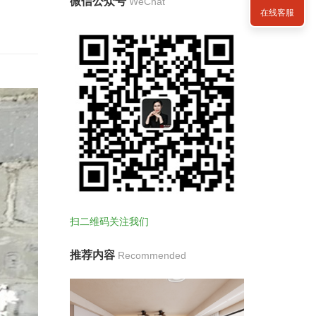
微信公众号
WeChat
在线客服
扫二维码关注我们
推荐内容
Recommended