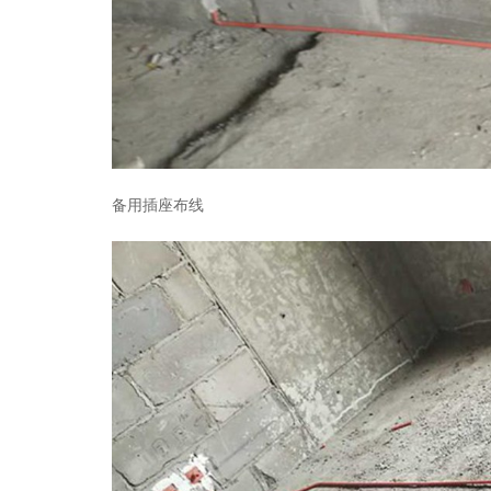
备用插座布线