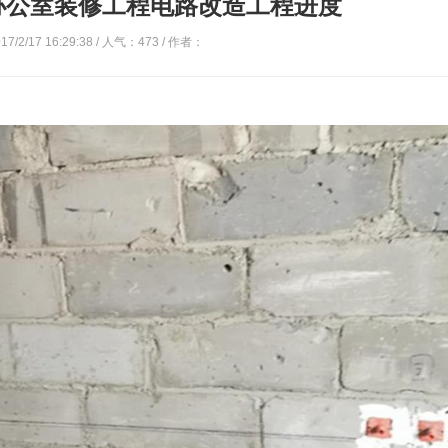
办公室装修工程电路改造工程进度
/2/17 16:29:38 / 人气：
473
/ 作者：