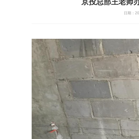
京投总部王老师
日期：2017