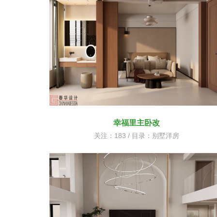
幸福里主卧改
关注：183 / 目录：
别墅洋房