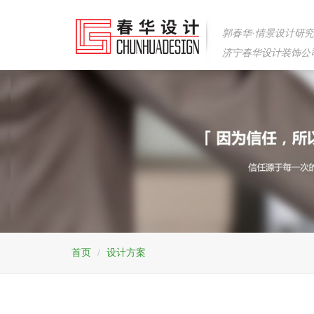
郭春华·情景设计研
济宁春华设计装饰公
首页
设计方案