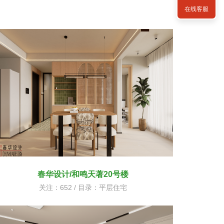
在线客服
春华设计/和鸣天著20号楼
关注：652 / 目录：
平层住宅