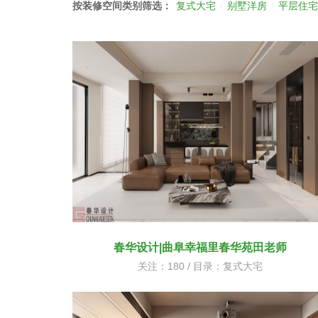
按装修空间类别筛选：
复式大宅
/
别墅洋房
/
平层住宅
春华设计|曲阜幸福里春华苑田老师
关注：180 / 目录：
复式大宅