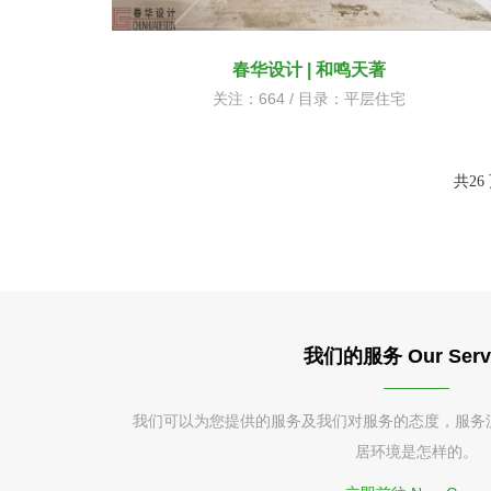
春华设计 | 和鸣天著
关注：664 / 目录：
平层住宅
共26 
我们的服务 Our Serv
我们可以为您提供的服务及我们对服务的态度，服务
居环境是怎样的。