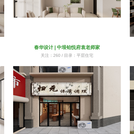
春华设计 | 中垠铂悦府袁老师家
关注：260 / 目录：
平层住宅