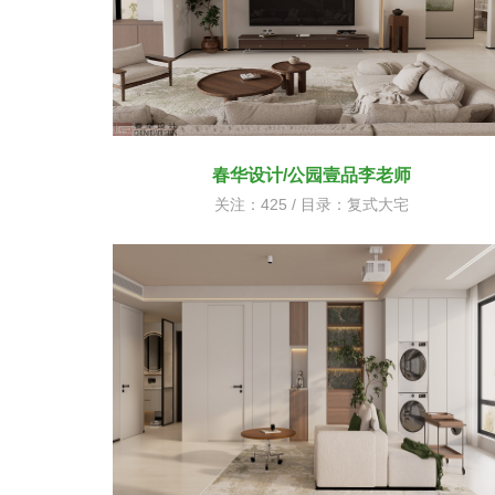
春华设计/公园壹品李老师
关注：425 / 目录：
复式大宅