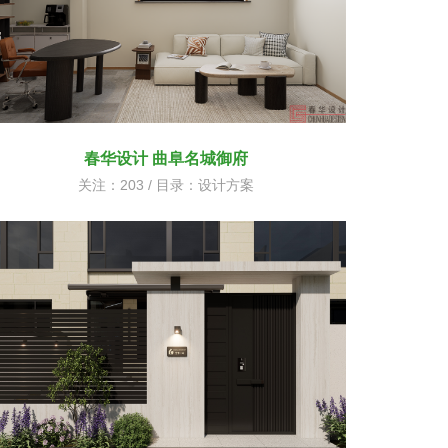
春华设计 曲阜名城御府
关注：203 / 目录：
设计方案